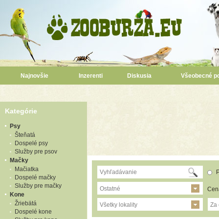
Najnovšie
Inzerenti
Diskusia
Všeobecné p
Kategórie
Psy
Šteňatá
Dospelé psy
Služby pre psov
Mačky
Mačiatka
P
Dospelé mačky
Služby pre mačky
Ostatné
Cen
Kone
Žriebätá
Všetky lokality
Za
Dospelé kone