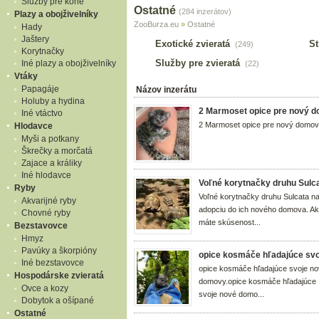
Služby pre kone
Ostatné
(284 inzerátov)
Plazy a obojživelníky
ZooBurza.eu
»
Ostatné
Hady
Jaštery
Exotické zvieratá
St
(249)
Korytnačky
Služby pre zvieratá
Iné plazy a obojživelníky
(22)
Vtáky
Papagáje
Názov inzerátu
Holuby a hydina
2 Marmoset opice pre nový 
Iné vtáctvo
2 Marmoset opice pre nový domov
Hlodavce
Myši a potkany
Škrečky a morčatá
Zajace a králiky
Iné hlodavce
Voľné korytnačky druhu Sulc
Ryby
Voľné korytnačky druhu Sulcata n
Akvarijné ryby
adopciu do ich nového domova. Ak
Chovné ryby
máte skúsenost...
Bezstavovce
Hmyz
Pavúky a škorpióny
opice kosmáče hľadajúce sv
Iné bezstavovce
opice kosmáče hľadajúce svoje n
Hospodárske zvieratá
domovy.opice kosmáče hľadajúce
Ovce a kozy
svoje nové domo...
Dobytok a ošípané
Ostatné