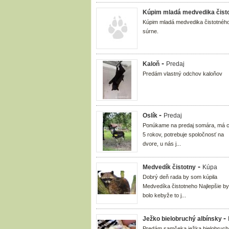
Kúpim mladá medvedika čist
Kúpim mladá medvedika čistotnéh
súrne.
-
Kaloň
Predaj
Predám vlastný odchov kaloňov
-
Oslík
Predaj
Ponúkame na predaj somára, má 
5 rokov, potrebuje spoločnosť na
dvore, u nás j...
-
Medvedík čistotny
Kúpa
Dobrý deň rada by som kúpila
Medvedíka čistotneho Najlepšie by
bolo kebyže to j...
-
Ježko bielobruchý albínsky
Predám samčeka ježka bielobruc