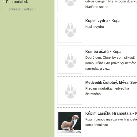
odvoz darujem Pre 7-ročnú dcérk
Pes-portál.sk
hľadáme sucho...
Zobraziť všetkých
-
Kupim vydru
Kúpa
Kupim vydru
-
Kombu ušatú
Kúpa
Dobrý deň. Chcel by som si kúpiť
kombu ušatú. Ak práve vy nemáte
napredaj, a vie...
Medvedík čistotný, Mýval Sev
Predám mláďatka medvedíka
čistotného
-
Kúpim Lasičku Hranostaja
Kúpim Lasicu myšožravú hranosta
cenu ponuknite