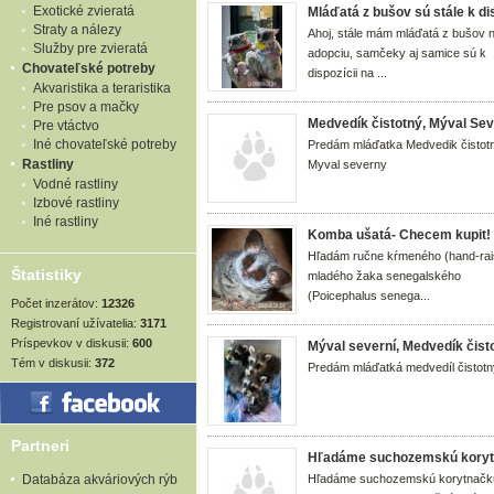
Exotické zvieratá
Mláďatá z bušov sú stále k dis
Straty a nálezy
Ahoj, stále mám mláďatá z bušov 
Služby pre zvieratá
adopciu, samčeky aj samice sú k
Chovateľské potreby
dispozícii na ...
Akvaristika a teraristika
Pre psov a mačky
Medvedík čistotný, Mýval Se
Pre vtáctvo
Iné chovateľské potreby
Predám mláďatka Medvedik čistot
Rastliny
Myval severny
Vodné rastliny
Izbové rastliny
Iné rastliny
Komba ušatá- Checem kupit!
Hľadám ručne kŕmeného (hand-rai
Štatistiky
mladého žaka senegalského
(Poicephalus senega...
Počet inzerátov:
12326
Registrovaní užívatelia:
3171
Príspevkov v diskusii:
600
Mýval severní, Medvedík čist
Tém v diskusii:
372
Predám mláďatká medvedíl čistotn
Partneri
Hľadáme suchozemskú koryt
Databáza akváriových rýb
Hľadáme suchozemskú korytnačk