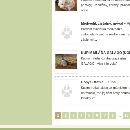
(2 roky). Je vitálny, zdravý, pravid
odče...
-
Medvedík čistotný, mýval
P
Predám mláďatka medvedíka
čistotného.Písať na mail len vážny
záujemci....
KUPIM MLÁĎA GALAGO (KO
Kúpím mľáďa Komba ušatá alias
GALAGO ..viac info volať
-
Dopyt - fretka
Kúpa
Kúpim fretku, alebo ak má niekto n
darovanie, rád jej dám nový domov
Ideálny ve...
1
2
3
4
5
6
7
8
15
...