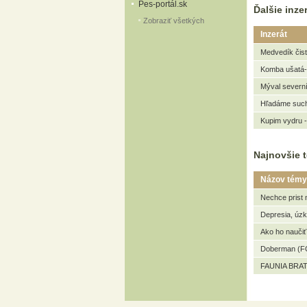
Pes-portál.sk
Ďalšie inzer
Zobraziť všetkých
Inzerát
Medvedík čist
Komba ušatá-
Mýval severní
Hľadáme such
Kupim vydru 
Najnovšie t
Názov témy
Nechce prist 
Depresia, úz
Ako ho naučiť
Doberman (FC
FAUNIA BRAT