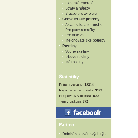
Exotické zvieratá
Straty a nálezy
Služby pre zvieratá
Chovateľské potreby
Akvaristika a teraristika
Pre psov a mačky
Pre vtáctvo
Iné chovateľské potreby
Rastliny
Vodné rastliny
Izbové rastliny
Iné rastliny
Štatistiky
Počet inzerátov:
12314
Registrovaní užívatelia:
3171
Príspevkov v diskusii:
600
Tém v diskusii:
372
Partneri
Databáza akváriových rýb