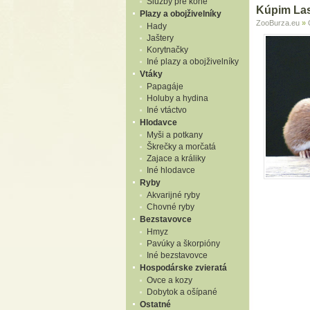
Služby pre kone
Kúpim Las
Plazy a obojživelníky
ZooBurza.eu
»
Hady
Jaštery
Korytnačky
Iné plazy a obojživelníky
Vtáky
Papagáje
Holuby a hydina
Iné vtáctvo
Hlodavce
Myši a potkany
Škrečky a morčatá
Zajace a králiky
Iné hlodavce
Ryby
Akvarijné ryby
Chovné ryby
Bezstavovce
Hmyz
Pavúky a škorpióny
Iné bezstavovce
Hospodárske zvieratá
Ovce a kozy
Dobytok a ošípané
Ostatné