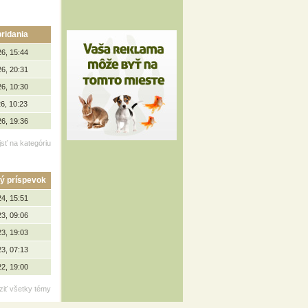
ridania
26, 15:44
26, 20:31
26, 10:30
6, 10:23
26, 19:36
jsť na kategóriu
ý príspevok
24, 15:51
23, 09:06
23, 19:03
23, 07:13
22, 19:00
ziť všetky témy