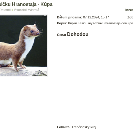
ičku Hranostaja - Kúpa
Ostatné
»
Exotické zvieratá
Inzer
Dátum pridania:
07.12.2024, 15:17
Zob
Popis:
Kúpim Lasicu myšožravú hranostaja cenu po
Dohodou
Cena:
Lokalita:
Trenčiansky kraj