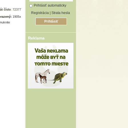
Prihlásiť automaticky
át číslo
: 72377
Registrácia
|
Strata hesla
razený:
1905x
nuknite
Reklama