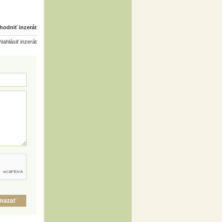
odniť inzerát
ahlásiť inzerát