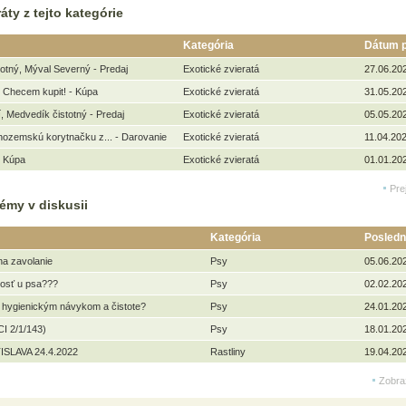
áty z tejto kategórie
Kategória
Dátum p
otný, Mýval Severný - Predaj
Exotické zvieratá
27.06.20
 Checem kupit! - Kúpa
Exotické zvieratá
31.05.20
, Medvedík čistotný - Predaj
Exotické zvieratá
05.05.20
ozemskú korytnačku z... - Darovanie
Exotické zvieratá
11.04.202
- Kúpa
Exotické zvieratá
01.01.20
Pre
émy v diskusii
Kategória
Posledn
na zavolanie
Psy
05.06.20
kosť u psa???
Psy
02.02.20
 hygienickým návykom a čistote?
Psy
24.01.20
I 2/1/143)
Psy
18.01.20
ISLAVA 24.4.2022
Rastliny
19.04.20
Zobra