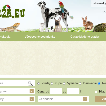
slovensky
Diskusia
Všeobecné podmienky
Často kladené otázky
Predaj
Kúpa
Výmena
Darovanie
Ne
górie
Cena: od
do
€
Hľada
ity
Za obdobie