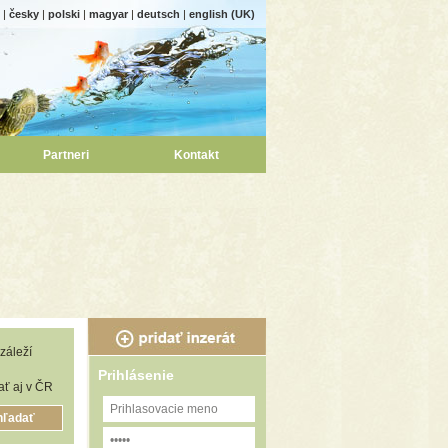
|
česky
|
polski
|
magyar
|
deutsch
|
english (UK)
Partneri
Kontakt
záleží
Prihlásenie
ť aj v ČR