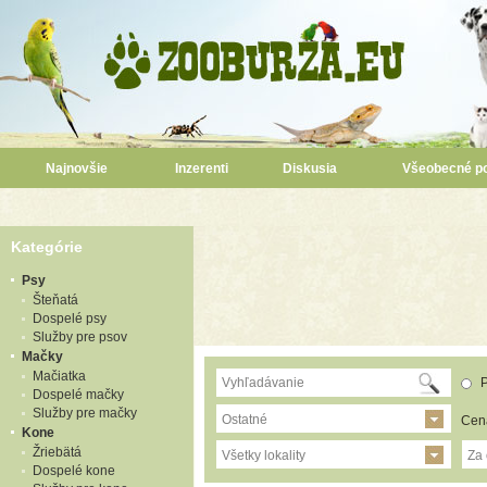
Najnovšie
Inzerenti
Diskusia
Všeobecné p
Kategórie
Psy
Šteňatá
Dospelé psy
Služby pre psov
Mačky
Mačiatka
P
Dospelé mačky
Služby pre mačky
Ostatné
Cen
Kone
Žriebätá
Všetky lokality
Za
Dospelé kone