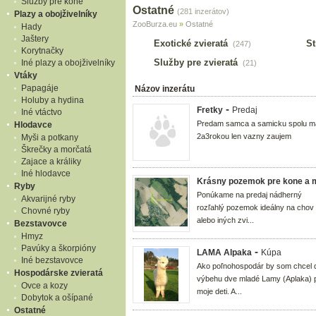
Služby pre kone
Ostatné
(281 inzerátov)
Plazy a obojživelníky
ZooBurza.eu
»
Ostatné
Hady
Jaštery
Exotické zvieratá
St
(247)
Korytnačky
Služby pre zvieratá
Iné plazy a obojživelníky
(21)
Vtáky
Papagáje
Názov inzerátu
Holuby a hydina
-
Fretky
Predaj
Iné vtáctvo
Predam samca a samicku spolu m
Hlodavce
2a3rokou len vazny zaujem
Myši a potkany
Škrečky a morčatá
Zajace a králiky
Iné hlodavce
Krásny pozemok pre kone a 
Ryby
Ponúkame na predaj nádherný
Akvarijné ryby
rozľahlý pozemok ideálny na chov
Chovné ryby
alebo iných zvi...
Bezstavovce
Hmyz
Pavúky a škorpióny
-
LAMA Alpaka
Kúpa
Iné bezstavovce
Ako poľnohospodár by som chcel 
Hospodárske zvieratá
výbehu dve mladé Lamy (Aplaka) 
Ovce a kozy
moje deti. A...
Dobytok a ošípané
Ostatné