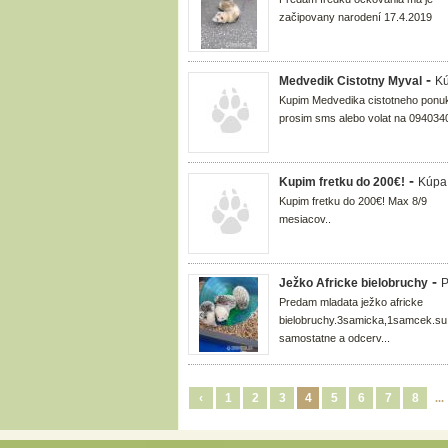
začipovany narodení 17.4.2019
-
Medvedik Cistotny Myval
K
Kupim Medvedika cistotneho ponuk
prosim sms alebo volat na 094034
-
Kupim fretku do 200€!
Kúpa
Kupim fretku do 200€! Max 8/9
mesiacov..
-
Ježko Africke bielobruchy
P
Predam mladata ježko africke
bielobruchy.3samicka,1samcek.su
samostatne a odcerv...
‹
1
2
3
4
5
6
7
8
..