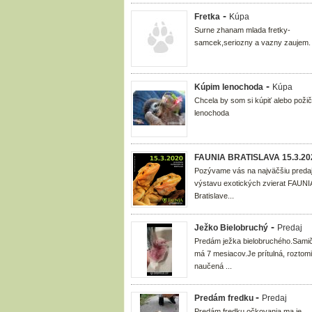
-
Fretka
Kúpa
Surne zhanam mlada fretky-
samcek,seriozny a vazny zaujem.
-
Kúpim lenochoda
Kúpa
Chcela by som si kúpiť alebo poži
lenochoda
FAUNIA BRATISLAVA 15.3.20
Pozývame vás na najväčšiu preda
výstavu exotických zvierat FAUNI
Bratislave...
-
Ježko Bielobruchý
Predaj
Predám ježka bielobruchého.Sami
má 7 mesiacov.Je prítulná, roztomi
naučená ...
-
Predám fredku
Predaj
Predám fredku očkovania ma je