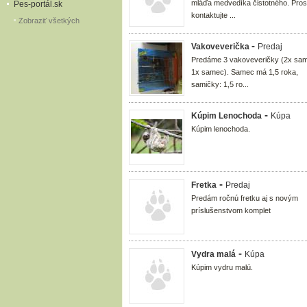
mláďa medvedíka čistotného. Pro
Pes-portál.sk
kontaktujte ...
Zobraziť všetkých
-
Vakoveverička
Predaj
Predáme 3 vakoveveričky (2x sam
1x samec). Samec má 1,5 roka,
samičky: 1,5 ro...
-
Kúpim Lenochoda
Kúpa
Kúpim lenochoda.
-
Fretka
Predaj
Predám ročnú fretku aj s novým
príslušenstvom komplet
-
Vydra malá
Kúpa
Kúpim vydru malú.