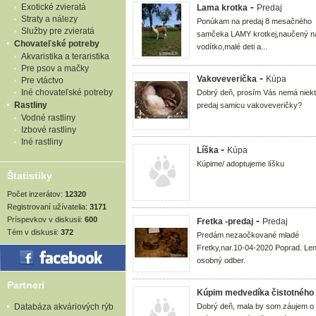
-
Exotické zvieratá
Lama krotka
Predaj
Straty a nálezy
Ponúkam na predaj 8 mesačného
Služby pre zvieratá
samčeka LAMY krotkej,naučený n
Chovateľské potreby
vodítko,malé deti a...
Akvaristika a teraristika
Pre psov a mačky
-
Vakoveverička
Kúpa
Pre vtáctvo
Iné chovateľské potreby
Dobrý deň, prosím Vás nemá niekt
Rastliny
predaj samicu vakoveveričky?
Vodné rastliny
Izbové rastliny
Iné rastliny
-
Líška
Kúpa
Kúpime/ adoptujeme líšku
Štatistiky
Počet inzerátov:
12320
Registrovaní užívatelia:
3171
-
Príspevkov v diskusii:
600
Fretka -predaj
Predaj
Tém v diskusii:
372
Predám nezaočkované mladé
Fretky,nar.10-04-2020 Poprad. Le
osobný odber.
Partneri
Kúpim medvedíka čistotného
Databáza akváriových rýb
Dobrý deň, mala by som záujem o