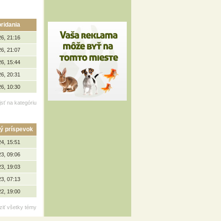
ridania
26, 21:16
26, 21:07
26, 15:44
26, 20:31
26, 10:30
jsť na kategóriu
ý príspevok
24, 15:51
23, 09:06
23, 19:03
23, 07:13
22, 19:00
ziť všetky témy