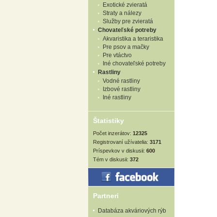
Exotické zvieratá
Straty a nálezy
Služby pre zvieratá
Chovateľské potreby
Akvaristika a teraristika
Pre psov a mačky
Pre vtáctvo
Iné chovateľské potreby
Rastliny
Vodné rastliny
Izbové rastliny
Iné rastliny
Štatistiky
Počet inzerátov:
12325
Registrovaní užívatelia:
3171
Príspevkov v diskusii:
600
Tém v diskusii:
372
Partneri
Databáza akváriových rýb