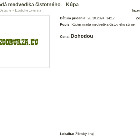
dá medvedika čistotného. - Kúpa
Ostatné
»
Exotické zvieratá
Inzer
Dátum pridania:
26.10.2024, 14:17
Zo
Popis:
Kúpim mladá medvedika čistotného súrne.
Dohodou
Cena:
Lokalita:
Žilinský kraj