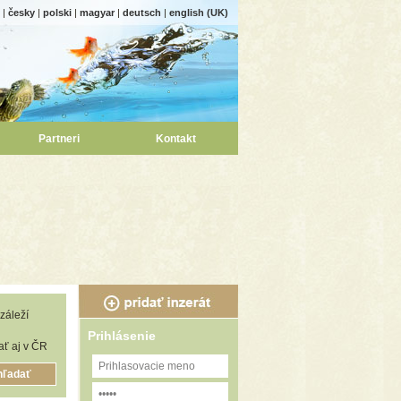
|
česky
|
polski
|
magyar
|
deutsch
|
english (UK)
Partneri
Kontakt
záleží
Prihlásenie
ť aj v ČR