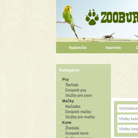
Najnovšie
Inzerenti
Kategórie
Psy
Šteňatá
Dospelé psy
Služby pre psov
Mačky
Mačiatka
Dospelé mačky
Služby pre mačky
Všetky kate
Kone
Žriebätá
Všetky lokal
Dospelé kone