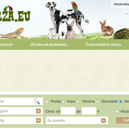
slovensky
Diskusia
Všeobecné podmienky
Často kladené otázky
Predaj
Kúpa
Výmena
Darovanie
Ne
górie
Cena: od
do
€
Hľada
ity
Za obdobie