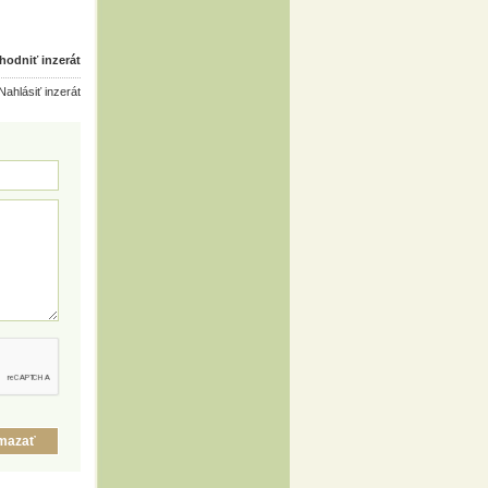
odniť inzerát
ahlásiť inzerát