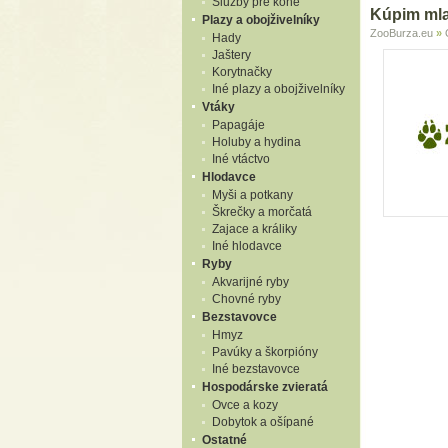
Služby pre kone
Kúpim mla
Plazy a obojživelníky
ZooBurza.eu
»
Hady
Jaštery
Korytnačky
Iné plazy a obojživelníky
Vtáky
Papagáje
Holuby a hydina
Iné vtáctvo
Hlodavce
Myši a potkany
Škrečky a morčatá
Zajace a králiky
Iné hlodavce
Ryby
Akvarijné ryby
Chovné ryby
Bezstavovce
Hmyz
Pavúky a škorpióny
Iné bezstavovce
Hospodárske zvieratá
Ovce a kozy
Dobytok a ošípané
Ostatné