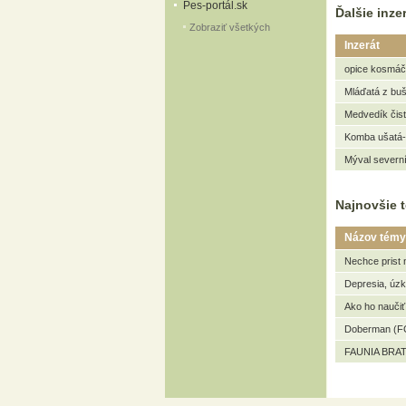
Pes-portál.sk
Ďalšie inzer
Zobraziť všetkých
Inzerát
opice kosmáče
Mláďatá z bušo
Medvedík čist
Komba ušatá-
Mýval severní
Najnovšie t
Názov témy
Nechce prist 
Depresia, úz
Ako ho naučiť
Doberman (FC
FAUNIA BRAT