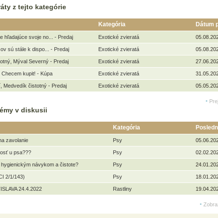
áty z tejto kategórie
Kategória
Dátum p
 hľadajúce svoje no... - Predaj
Exotické zvieratá
05.08.20
v sú stále k dispo... - Predaj
Exotické zvieratá
05.08.20
otný, Mýval Severný - Predaj
Exotické zvieratá
27.06.20
 Checem kupit! - Kúpa
Exotické zvieratá
31.05.20
, Medvedík čistotný - Predaj
Exotické zvieratá
05.05.20
Pre
émy v diskusii
Kategória
Posledn
na zavolanie
Psy
05.06.20
kosť u psa???
Psy
02.02.20
 hygienickým návykom a čistote?
Psy
24.01.20
I 2/1/143)
Psy
18.01.20
ISLAVA 24.4.2022
Rastliny
19.04.20
Zobra