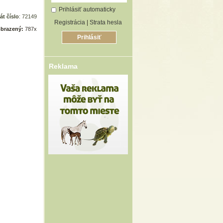
Prihlásiť automaticky
át číslo
: 72149
Registrácia
|
Strata hesla
brazený:
787x
Reklama