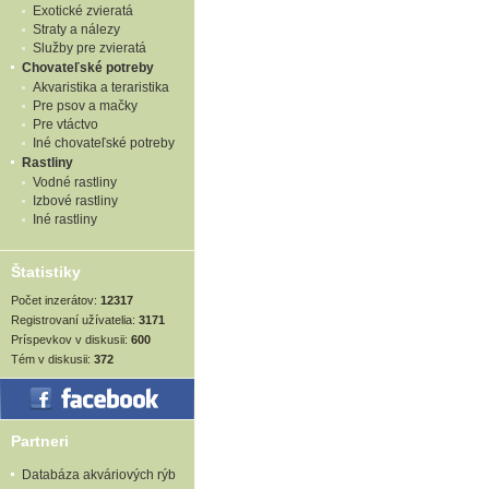
Exotické zvieratá
Straty a nálezy
Služby pre zvieratá
Chovateľské potreby
Akvaristika a teraristika
Pre psov a mačky
Pre vtáctvo
Iné chovateľské potreby
Rastliny
Vodné rastliny
Izbové rastliny
Iné rastliny
Štatistiky
Počet inzerátov:
12317
Registrovaní užívatelia:
3171
Príspevkov v diskusii:
600
Tém v diskusii:
372
Partneri
Databáza akváriových rýb