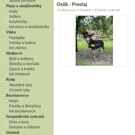
Služby pre kone
Oslík - Predaj
Plazy a obojživelníky
ZooBurza.eu
»
Ostatné
»
Exotické zvieratá
Hady
Jaštery
Korytnačky
Iné plazy a obojživelníky
Vtáky
Papagáje
Holuby a hydina
Iné vtáctvo
Hlodavce
Myši a potkany
Škrečky a morčatá
Zajace a králiky
Iné hlodavce
Ryby
Akvarijné ryby
Chovné ryby
Bezstavovce
Hmyz
Pavúky a škorpióny
Iné bezstavovce
Hospodárske zvieratá
Ovce a kozy
Dobytok a ošípané
Ostatné