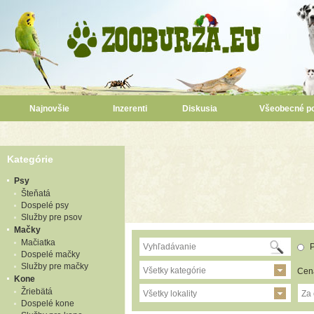
Najnovšie
Inzerenti
Diskusia
Všeobecné p
Kategórie
Psy
Šteňatá
Dospelé psy
Služby pre psov
Mačky
Mačiatka
P
Dospelé mačky
Služby pre mačky
Všetky kategórie
Cen
Kone
Žriebätá
Všetky lokality
Za
Dospelé kone