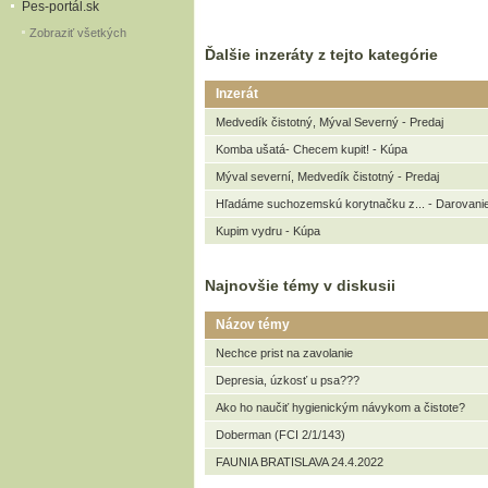
Pes-portál.sk
Zobraziť všetkých
Ďalšie inzeráty z tejto kategórie
Inzerát
Medvedík čistotný, Mýval Severný - Predaj
Komba ušatá- Checem kupit! - Kúpa
Mýval severní, Medvedík čistotný - Predaj
Hľadáme suchozemskú korytnačku z... - Darovani
Kupim vydru - Kúpa
Najnovšie témy v diskusii
Názov témy
Nechce prist na zavolanie
Depresia, úzkosť u psa???
Ako ho naučiť hygienickým návykom a čistote?
Doberman (FCI 2/1/143)
FAUNIA BRATISLAVA 24.4.2022