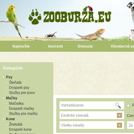
Najnovšie
Inzerenti
Diskusia
Všeobecné p
Kategórie
Psy
Šteňatá
Dospelé psy
Služby pre psov
Mačky
Mačiatka
P
Dospelé mačky
Služby pre mačky
Exotické zvieratá
Cen
Kone
Žriebätá
Všetky lokality
Za
Dospelé kone