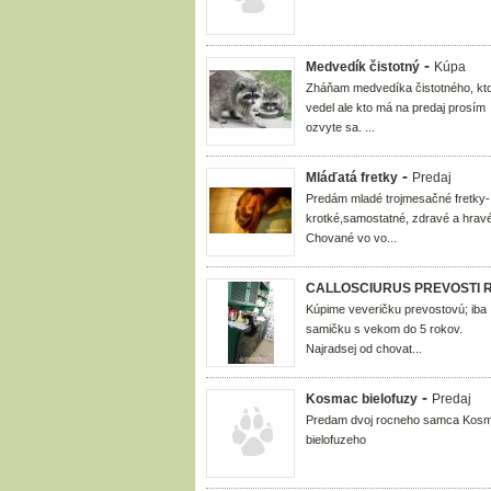
-
Medvedík čistotný
Kúpa
Zháňam medvedíka čistotného, kt
vedel ale kto má na predaj prosím
ozvyte sa. ...
-
Mláďatá fretky
Predaj
Predám mladé trojmesačné fretky-
krotké,samostatné, zdravé a hravé
Chované vo vo...
CALLOSCIURUS PREVOSTI RAF
Kúpime veveričku prevostovú; iba
samičku s vekom do 5 rokov.
Najradsej od chovat...
-
Kosmac bielofuzy
Predaj
Predam dvoj rocneho samca Kos
bielofuzeho