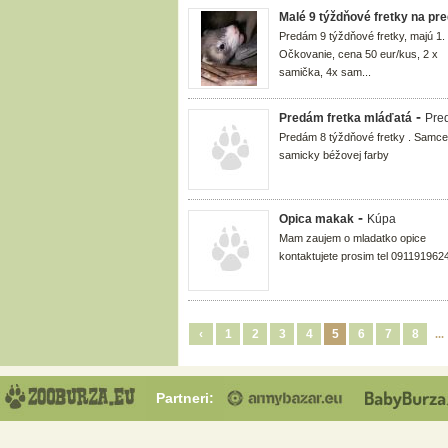
Malé 9 týždňové fretky na pre
Predám 9 týždňové fretky, majú 1.
Očkovanie, cena 50 eur/kus, 2 x
samička, 4x sam...
-
Predám fretka mláďatá
Pre
Predám 8 týždňové fretky . Samce
samicky béžovej farby
-
Opica makak
Kúpa
Mam zaujem o mladatko opice
kontaktujete prosim tel 091191962
‹
1
2
3
4
5
6
7
8
..
Partneri: