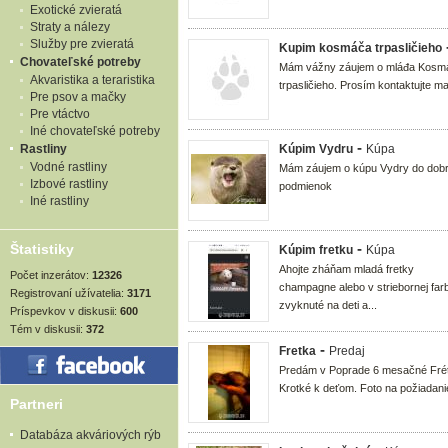
Exotické zvieratá
Straty a nálezy
Služby pre zvieratá
Kupim kosmáča trpasličieho
Chovateľské potreby
Mám vážny záujem o mláđa Kosm
Akvaristika a teraristika
trpasličieho. Prosím kontaktujte ma
Pre psov a mačky
Pre vtáctvo
Iné chovateľské potreby
-
Rastliny
Kúpim Vydru
Kúpa
Vodné rastliny
Mám záujem o kúpu Vydry do dob
Izbové rastliny
podmienok
Iné rastliny
-
Štatistiky
Kúpim fretku
Kúpa
Ahojte zháňam mladá fretky
Počet inzerátov:
12326
champagne alebo v striebornej far
Registrovaní užívatelia:
3171
zvyknuté na deti a...
Príspevkov v diskusii:
600
Tém v diskusii:
372
-
Fretka
Predaj
Predám v Poprade 6 mesačné Frét
Krotké k deťom. Foto na požiadani
Partneri
Databáza akváriových rýb