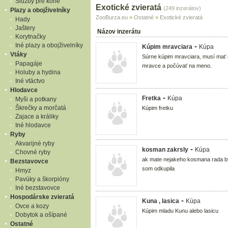
Služby pre kone
Exotické zvieratá
(249 inzerátov)
Plazy a obojživelníky
ZooBurza.eu
»
Ostatné
»
Exotické zvieratá
Hady
Jaštery
Názov inzerátu
Korytnačky
Iné plazy a obojživelníky
-
Kúpim mravciara
Kúpa
Vtáky
Súrne kúpim mravciara, musí mať 
Papagáje
mravce a počúvať na meno.
Holuby a hydina
Iné vtáctvo
Hlodavce
-
Fretka
Kúpa
Myši a potkany
Škrečky a morčatá
Kúpim fretku
Zajace a králiky
Iné hlodavce
Ryby
Akvarijné ryby
-
kosman zakrsly
Kúpa
Chovné ryby
ak mate nejakeho kosmana rada b
Bezstavovce
som odkupila
Hmyz
Pavúky a škorpióny
Iné bezstavovce
Hospodárske zvieratá
-
Kuna , lasica
Kúpa
Ovce a kozy
Kúpim mladu Kunu alebo lasicu
Dobytok a ošípané
Ostatné