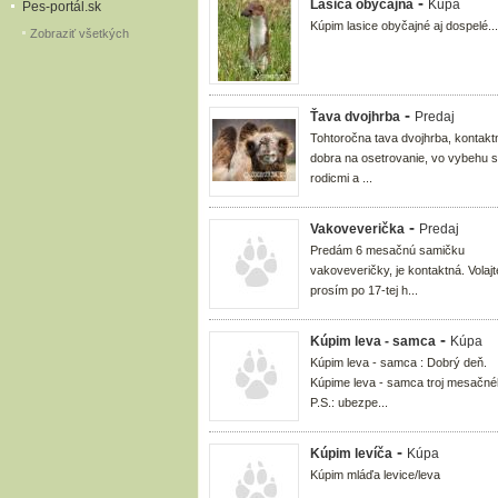
-
Lasica obyčajná
Kúpa
Pes-portál.sk
Kúpim lasice obyčajné aj dospelé...
Zobraziť všetkých
-
Ťava dvojhrba
Predaj
Tohtoročna tava dvojhrba, kontakt
dobra na osetrovanie, vo vybehu s
rodicmi a ...
-
Vakoveverička
Predaj
Predám 6 mesačnú samičku
vakoveveričky, je kontaktná. Volajt
prosím po 17-tej h...
-
Kúpim leva - samca
Kúpa
Kúpim leva - samca : Dobrý deň.
Kúpime leva - samca troj mesačné
P.S.: ubezpe...
-
Kúpim levíča
Kúpa
Kúpim mláďa levice/leva