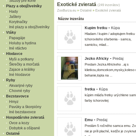
Služby pre kone
Exotické zvieratá
(249 inzerátov)
Plazy a obojživelníky
ZooBurza.eu
»
Ostatné
»
Exotické zvieratá
Hady
Jaštery
Názov inzerátu
Korytnačky
Iné plazy a obojživelníky
-
Kupim fretku
Kúpa
Vtáky
Hladam / kupim / adoptujem fretku 
Papagáje
tchoroviteho sfarbenia - samca,
Holuby a hydina
samicku, mlad...
Iné vtáctvo
Hlodavce
-
Jezko Africky
Predaj
Myši a potkany
Škrečky a morčatá
Predam Jezka Africkeho ..aj s
Zajace a králiky
klietkou,domcekom,mysky,koleso 
Iné hlodavce
behanie,lopta na ...
Ryby
Akvarijné ryby
-
fretka
Kúpa
Chovné ryby
kúpim mláďa fretky urýchlene sam
Bezstavovce
farby tchorovitej
Hmyz
Pavúky a škorpióny
Iné bezstavovce
Hospodárske zvieratá
-
Emu
Predaj
Ovce a kozy
Predám 5 ročného samca emu. Zv
Dobytok a ošípané
nie je príli plaché, kedže je zvyknu
Ostatné