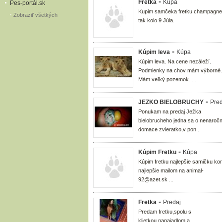
-
Fretka
Kúpa
Pes-portál.sk
Kupim samčeka fretku champagne
Zobraziť všetkých
tak kolo 9 Júla.
-
Kúpim leva
Kúpa
Kúpim leva. Na cene nezáleží.
Podmienky na chov mám výborné.
Mám veľký pozemok. ...
-
JEZKO BIELOBRUCHY
Pred
Ponukam na predaj Ježka
bielobrucheho jedna sa o nenaroč
domace zvieratko,v pon...
-
Kúpim Fretku
Kúpa
Kúpim fretku najlepšie samičku ko
najlepšie mailom na animal-
92@azet.sk ...
-
Fretka
Predaj
Predam fretku,spolu s
klietkou,napajadlom a