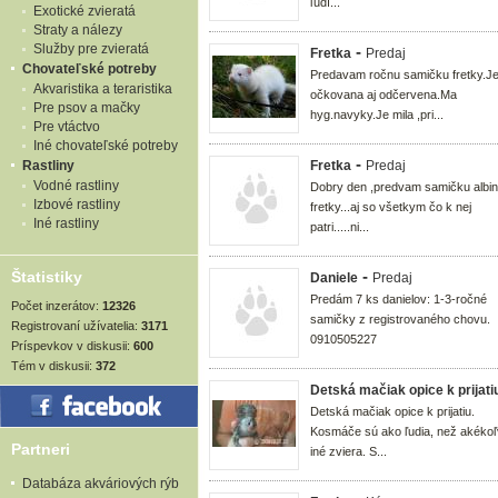
ľudí...
Exotické zvieratá
Straty a nálezy
Služby pre zvieratá
-
Fretka
Predaj
Chovateľské potreby
Predavam ročnu samičku fretky.J
Akvaristika a teraristika
očkovana aj odčervena.Ma
Pre psov a mačky
hyg.navyky.Je mila ,pri...
Pre vtáctvo
Iné chovateľské potreby
-
Rastliny
Fretka
Predaj
Vodné rastliny
Dobry den ,predvam samičku albin
Izbové rastliny
fretky...aj so všetkym čo k nej
Iné rastliny
patri.....ni...
-
Štatistiky
Daniele
Predaj
Predám 7 ks danielov: 1-3-ročné
Počet inzerátov:
12326
samičky z registrovaného chovu.
Registrovaní užívatelia:
3171
0910505227
Príspevkov v diskusii:
600
Tém v diskusii:
372
Detská mačiak opice k prijati
Detská mačiak opice k prijatiu.
Kosmáče sú ako ľudia, než akéko
Partneri
iné zviera. S...
Databáza akváriových rýb