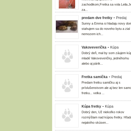
zachodikom,Fretka sa vola Leila.J
za...
-
predam dve fretky
Predaj
Sunny a Emma si hladaju novy do
stahujem sa do noveho bytu a zial
nemozem ich...
-
Vakoveverička
Kúpa
Dobrý deň, mal by som záujem kúp
mladé Vakoveveričky, jedného/nu
alebo aj párik...
-
Fretka samička
Predaj
Predam fretku samičku aj s
príslušenstvom ale aj bez len sam
fretku... velka ...
-
Kúpa fretky
Kúpa
Dobrý den, Už niekoľko rokov
rozmýšlam nad kúpou fretky. Hľa
nejakého skúsen...