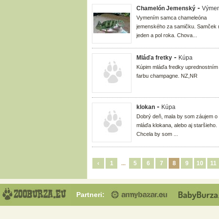
-
Chamelón Jemenský
Výme
Vymením samca chameleóna
jemenského za samičku. Samček
jeden a pol roka. Chova...
-
Mláďa fretky
Kúpa
Kúpim mláďa fredky uprednostním
farbu champagne. NZ,NR
-
klokan
Kúpa
Dobrý deň, mala by som záujem o
mláďa klokana, alebo aj staršieho.
Chcela by som ...
‹
1
5
6
7
8
9
10
11
...
Partneri: