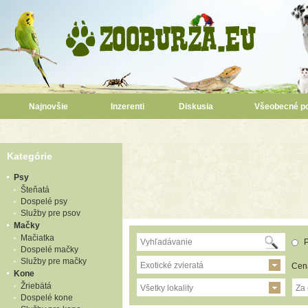
Najnovšie
Inzerenti
Diskusia
Všeobecné p
Kategórie
Psy
Šteňatá
Dospelé psy
Služby pre psov
Mačky
Mačiatka
P
Dospelé mačky
Služby pre mačky
Exotické zvieratá
Cen
Kone
Žriebätá
Všetky lokality
Za
Dospelé kone