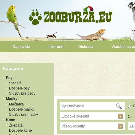
Najnovšie
Inzerenti
Diskusia
Všeobecné p
Kategórie
Psy
Šteňatá
Dospelé psy
Služby pre psov
Mačky
Mačiatka
P
Dospelé mačky
Služby pre mačky
Exotické zvieratá
Cen
Kone
Žriebätá
Všetky lokality
Za
Dospelé kone