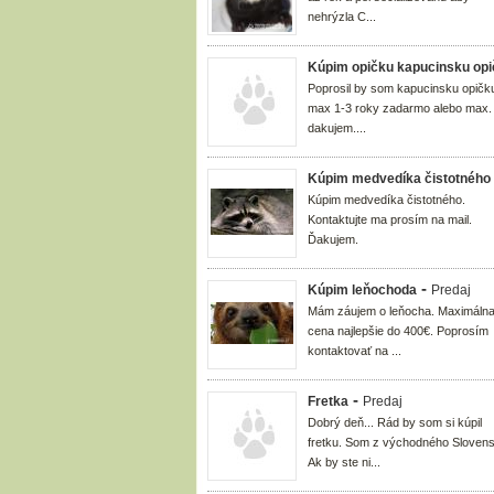
nehrýzla C...
Kúpim opičku kapucinsku op
Poprosil by som kapucinsku opičk
max 1-3 roky zadarmo alebo max.
dakujem....
Kúpim medvedíka čistotného
Kúpim medvedíka čistotného.
Kontaktujte ma prosím na mail.
Ďakujem.
-
Kúpim leňochoda
Predaj
Mám záujem o leňocha. Maximáln
cena najlepšie do 400€. Poprosím
kontaktovať na ...
-
Fretka
Predaj
Dobrý deň... Rád by som si kúpil
fretku. Som z východného Sloven
Ak by ste ni...