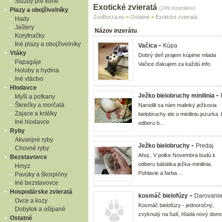
Služby pre kone
Exotické zvieratá
(249 inzerátov)
Plazy a obojživelníky
ZooBurza.eu
»
Ostatné
»
Exotické zvieratá
Hady
Jaštery
Názov inzerátu
Korytnačky
Iné plazy a obojživelníky
-
Vačica
Kúpa
Vtáky
Dobrý deň prajem kúpime mlada
Papagáje
Vačice ďakujem za každú info
Holuby a hydina
Iné vtáctvo
Hlodavce
-
Ježko bielobruchy minilinia
Myši a potkany
Škrečky a morčatá
Narodili sa nám malinký ježkovia
Zajace a králiky
bielobruchy ide o miniliniu jezurka 
Iné hlodavce
odberu b...
Ryby
Akvarijné ryby
-
Ježko bielobruchy
Predaj
Chovné ryby
Ahoj , V polke Novembra budú k
Bezstavovce
odberu bábätka ježka-minilinia.
Hmyz
Pohlavie a farba ...
Pavúky a škorpióny
Iné bezstavovce
Hospodárske zvieratá
-
kosmáč bielofúzy
Darovani
Ovce a kozy
Kosmáč bielofúzy - jednoročný,
Dobytok a ošípané
zvyknutý na ľudí, hľadá nový domo
Ostatné