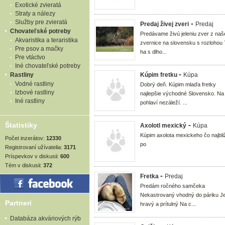
Exotické zvieratá
Straty a nálezy
Služby pre zvieratá
-
Predaj živej zveri
Predaj
Chovateľské potreby
Predávame živú jeleniu zver z naš
Akvaristika a teraristika
zvernice na slovensku s rozlohou 
Pre psov a mačky
ha s dlho...
Pre vtáctvo
Iné chovateľské potreby
-
Rastliny
Kúpim fretku
Kúpa
Vodné rastliny
Dobrý deň. Kúpim mlaďa fretky
Izbové rastliny
najlepšie východné Slovensko. Na
Iné rastliny
pohlaví nezáleží. ...
-
Štatistiky
Axolotl mexický
Kúpa
Kúpim axolota mexickeho čo najbli
Počet inzerátov:
12330
po
Registrovaní užívatelia:
3171
Príspevkov v diskusii:
600
Tém v diskusii:
372
-
Fretka
Predaj
Predám ročného samčeka
Nekastrovaný vhodný do páriku J
Partneri
hravý a prítulný Na c...
Databáza akváriových rýb