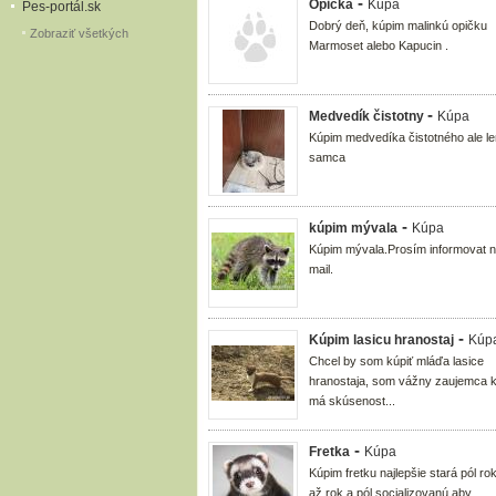
-
Opička
Kúpa
Pes-portál.sk
Dobrý deň, kúpim malinkú opičku
Zobraziť všetkých
Marmoset alebo Kapucin .
-
Medvedík čistotny
Kúpa
Kúpim medvedíka čistotného ale le
samca
-
kúpim mývala
Kúpa
Kúpim mývala.Prosím informovat 
mail.
-
Kúpim lasicu hranostaj
Kúp
Chcel by som kúpiť mláďa lasice
hranostaja, som vážny zaujemca k
má skúsenost...
-
Fretka
Kúpa
Kúpim fretku najlepšie stará pól ro
až rok a pól socializovanú aby