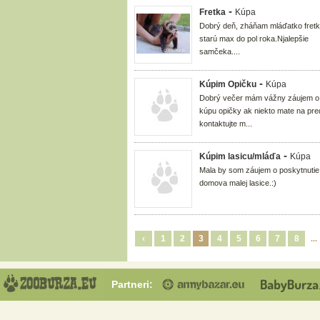
-
Fretka
Kúpa
Dobrý deň, zháňam mláďatko fretk
starú max do pol roka.Njalepšie
samčeka....
-
Kúpim Opičku
Kúpa
Dobrý večer mám vážny záujem o
kúpu opičky ak niekto mate na pre
kontaktujte m...
-
Kúpim lasicu/mláďa
Kúpa
Mala by som záujem o poskytnutie
domova malej lasice.:)
‹
1
2
3
4
5
6
7
8
..
Partneri: