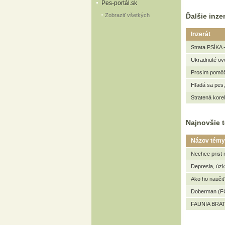
Pes-portál.sk
Zobraziť všetkých
Ďalšie inzer
Inzerát
Strata PSÍKA 
Ukradnuté ovc
Prosím pomôžt
Hľadá sa pes,
Stratená kore
Najnovšie t
Názov témy
Nechce prist 
Depresia, úz
Ako ho naučiť
Doberman (FC
FAUNIA BRAT