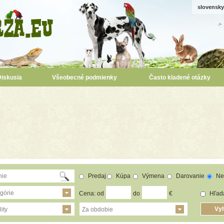
slovensky
Diskusia
Všeobecné podmienky
Často kladené otázky
Predaj
Kúpa
Výmena
Darovanie
Ne
górie
Cena: od
do
€
Hľada
ity
Za obdobie