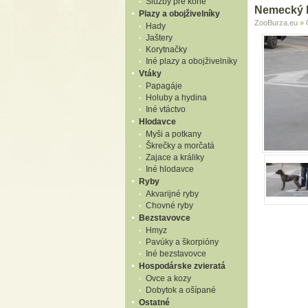
Služby pre kone
Nemecký k
Plazy a obojživelníky
ZooBurza.eu
»
Hady
Jaštery
Korytnačky
Iné plazy a obojživelníky
Vtáky
Papagáje
Holuby a hydina
Iné vtáctvo
Hlodavce
Myši a potkany
Škrečky a morčatá
Zajace a králiky
Iné hlodavce
Ryby
Akvarijné ryby
Chovné ryby
Bezstavovce
Hmyz
Pavúky a škorpióny
Iné bezstavovce
Hospodárske zvieratá
Ovce a kozy
Dobytok a ošípané
Ostatné