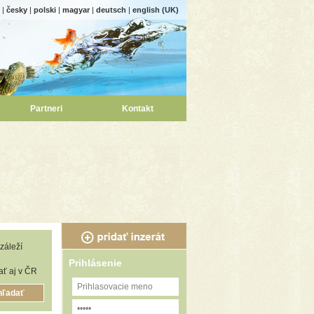
|
česky
|
polski
|
magyar
|
deutsch
|
english (UK)
Partneri
Kontakt
záleží
Prihlásenie
ť aj v ČR