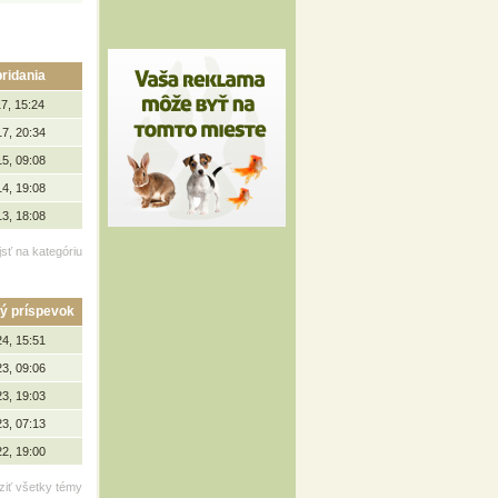
ridania
7, 15:24
17, 20:34
15, 09:08
14, 19:08
13, 18:08
jsť na kategóriu
ý príspevok
24, 15:51
23, 09:06
23, 19:03
23, 07:13
22, 19:00
ziť všetky témy