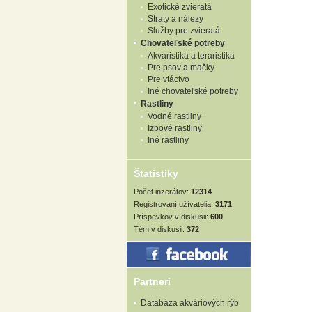
Exotické zvieratá
Straty a nálezy
Služby pre zvieratá
Chovateľské potreby
Akvaristika a teraristika
Pre psov a mačky
Pre vtáctvo
Iné chovateľské potreby
Rastliny
Vodné rastliny
Izbové rastliny
Iné rastliny
Štatistiky
Počet inzerátov:
12314
Registrovaní užívatelia:
3171
Príspevkov v diskusii:
600
Tém v diskusii:
372
Partneri
Databáza akváriových rýb