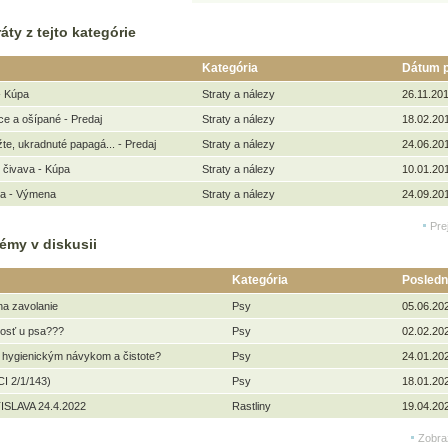
áty z tejto kategórie
Kategória
Dátum p
- Kúpa
Straty a nálezy
26.11.201
e a ošípané - Predaj
Straty a nálezy
18.02.20
e, ukradnuté papagá... - Predaj
Straty a nálezy
24.06.20
 čivava - Kúpa
Straty a nálezy
10.01.20
la - Výmena
Straty a nálezy
24.09.20
Pre
émy v diskusii
Kategória
Posledn
na zavolanie
Psy
05.06.20
kosť u psa???
Psy
02.02.20
 hygienickým návykom a čistote?
Psy
24.01.20
I 2/1/143)
Psy
18.01.20
ISLAVA 24.4.2022
Rastliny
19.04.20
Zobra