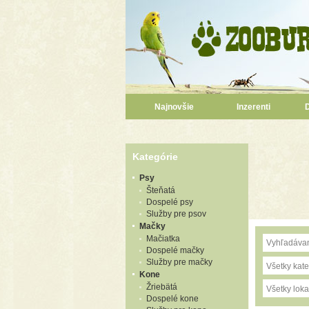
Najnovšie
Inzerenti
Kategórie
Psy
Šteňatá
Dospelé psy
Služby pre psov
Mačky
Mačiatka
Dospelé mačky
Služby pre mačky
Všetky kate
Kone
Žriebätá
Všetky lokal
Dospelé kone