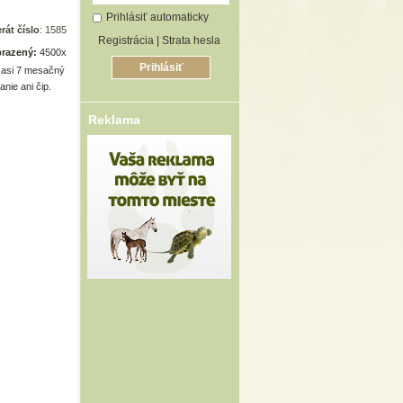
Prihlásiť automaticky
rát číslo
: 1585
Registrácia
|
Strata hesla
razený:
4500x
) asi 7 mesačný
nie ani čip.
Reklama