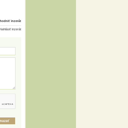
odniť inzerát
ahlásiť inzerát