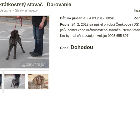
rátkosrstý stavač - Darovanie
Ostatné
»
Straty a nálezy
Inze
Dátum pridania:
04.03.2012, 08:41
Zob
Popis:
24. 2. 2012 sa našiel pri obci Čenkovce (DS
psík nemeckého krátkosrstého stavača. Nemá tetova
Kto by mal oňho záujem volajte 0903 655 897
Dohodou
Cena: