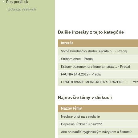
Pes-portál.sk
Zobraziť všetkých
Ďalšie inzeráty z tejto kategórie
Inzerát
Voľné korytnačky druhu Sulcata n... - Predaj
Strihám ovce - Predaj
Krásny pozemok pre kone a maštal... - Predaj
FAUNIA 14.4.2019 - Predaj
OPATROVANIE MORČATIEK STRÁŽENIE ... - Pred
Najnovšie témy v diskusii
Názov témy
Nechce prist na zavolanie
Depresia, úzkosť u psa???
Ako ho naučiť hygienickým návykom a čistote?