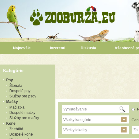
Najnovšie
Inzerenti
Diskusia
Všeobecné p
Kategórie
Psy
Šteňatá
Dospelé psy
Služby pre psov
Mačky
Mačiatka
P
Dospelé mačky
Služby pre mačky
Všetky kategórie
Cen
Kone
Žriebätá
Všetky lokality
Za
Dospelé kone