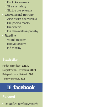
Exotické zvieratá
Straty a nálezy
Služby pre zvieratá
Chovateľské potreby
Akvaristika a teraristika
Pre psov a mačky
Pre vtáctvo
Iné chovateľské potreby
Rastliny
Vodné rastliny
Izbové rastliny
Iné rastliny
Štatistiky
Počet inzerátov:
12330
Registrovaní užívatelia:
3171
Príspevkov v diskusii:
600
Tém v diskusii:
372
Partneri
Databáza akváriových rýb