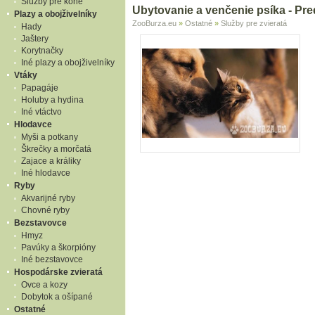
Služby pre kone
Ubytovanie a venčenie psíka - Pre
Plazy a obojživelníky
ZooBurza.eu
»
Ostatné
»
Služby pre zvieratá
Hady
Jaštery
Korytnačky
Iné plazy a obojživelníky
Vtáky
Papagáje
Holuby a hydina
Iné vtáctvo
Hlodavce
Myši a potkany
Škrečky a morčatá
Zajace a králiky
Iné hlodavce
Ryby
Akvarijné ryby
Chovné ryby
Bezstavovce
Hmyz
Pavúky a škorpióny
Iné bezstavovce
Hospodárske zvieratá
Ovce a kozy
Dobytok a ošípané
Ostatné