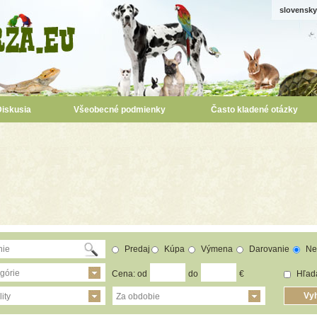
slovensky
Diskusia
Všeobecné podmienky
Často kladené otázky
Predaj
Kúpa
Výmena
Darovanie
Ne
górie
Cena: od
do
€
Hľada
ity
Za obdobie