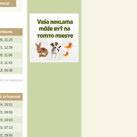
ridania
26, 21:23
21, 12:38
0, 11:08
9, 11:43
18, 00:36
jsť na kategóriu
ý príspevok
24, 15:51
23, 09:06
23, 19:03
23, 07:13
22, 19:00