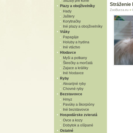
Služby pre kone
Stráženie 
Plazy a obojživelníky
ZooBurza.eu
»
Hady
Jaštery
Korytnačky
Iné plazy a obojživelníky
Vtáky
Papagáje
Holuby a hydina
Iné vtáctvo
Hlodavce
Myši a potkany
Škrečky a morčatá
Zajace a králiky
Iné hlodavce
Ryby
Akvarijné ryby
Chovné ryby
Bezstavovce
Hmyz
Pavúky a škorpióny
Iné bezstavovce
Hospodárske zvieratá
Ovce a kozy
Dobytok a ošípané
Ostatné