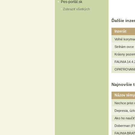
Pes-portál.sk
Zobraziť všetkých
Ďalšie inzer
Inzerát
Voľné korytna
Strihám ovce 
Krásny pozemo
FAUNIA 14.4.2
OPATROVANIE
Najnovšie t
Názov témy
Nechce prist 
Depresia, úz
Ako ho naučiť
Doberman (FC
FAUNIA BRAT