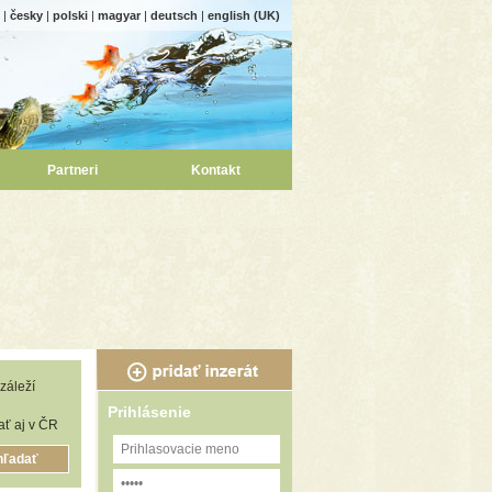
|
česky
|
polski
|
magyar
|
deutsch
|
english (UK)
Partneri
Kontakt
záleží
Prihlásenie
ť aj v ČR