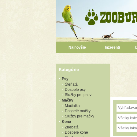
Najnovšie
Inzerenti
Kategórie
Psy
Šteňatá
Dospelé psy
Služby pre psov
Mačky
Mačiatka
Dospelé mačky
Služby pre mačky
Všetky kate
Kone
Žriebätá
Všetky lokal
Dospelé kone