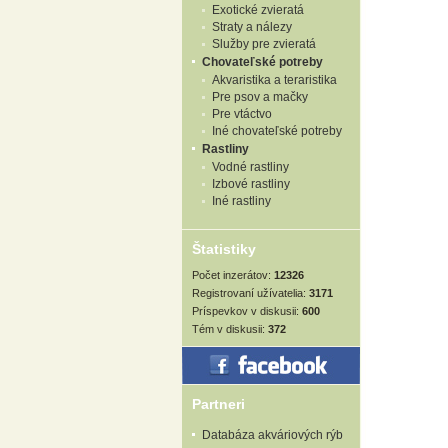
Exotické zvieratá
Straty a nálezy
Služby pre zvieratá
Chovateľské potreby
Akvaristika a teraristika
Pre psov a mačky
Pre vtáctvo
Iné chovateľské potreby
Rastliny
Vodné rastliny
Izbové rastliny
Iné rastliny
Štatistiky
Počet inzerátov:
12326
Registrovaní užívatelia:
3171
Príspevkov v diskusii:
600
Tém v diskusii:
372
Partneri
Databáza akváriových rýb