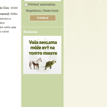
Prihlásiť automaticky
át číslo
: 36368
Registrácia
|
Strata hesla
razený:
8306x
kárstva a
šich
ám veľmi rada
Reklama
ko ročné