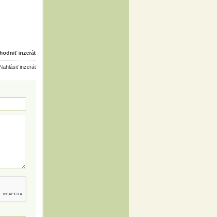
odniť inzerát
ahlásiť inzerát