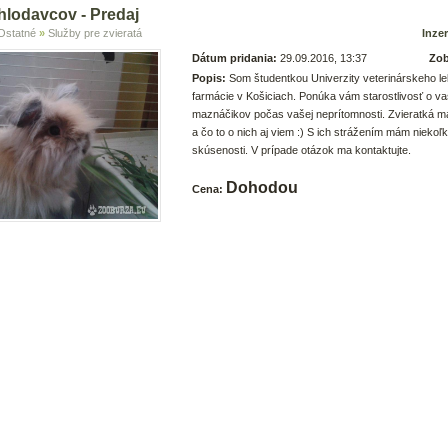
hlodavcov - Predaj
Ostatné
»
Služby pre zvieratá
Inzer
Dátum pridania:
29.09.2016, 13:37
Zob
Popis:
Som študentkou Univerzity veterinárskeho le
farmácie v Košiciach. Ponúka vám starostlivosť o va
maznáčikov počas vašej neprítomnosti. Zvieratká m
a čo to o nich aj viem :) S ich strážením mám niekoľ
skúsenosti. V prípade otázok ma kontaktujte.
Dohodou
Cena: