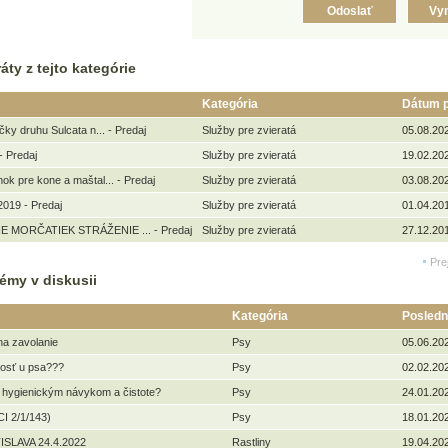
áty z tejto kategórie
Kategória
Dátum p
čky druhu Sulcata n... - Predaj
Služby pre zvieratá
05.08.20
- Predaj
Služby pre zvieratá
19.02.20
k pre kone a maštal... - Predaj
Služby pre zvieratá
03.08.202
019 - Predaj
Služby pre zvieratá
01.04.201
 MORČATIEK STRÁŽENIE ... - Predaj
Služby pre zvieratá
27.12.20
Pre
émy v diskusii
Kategória
Posledn
na zavolanie
Psy
05.06.20
kosť u psa???
Psy
02.02.20
 hygienickým návykom a čistote?
Psy
24.01.20
I 2/1/143)
Psy
18.01.20
ISLAVA 24.4.2022
Rastliny
19.04.20