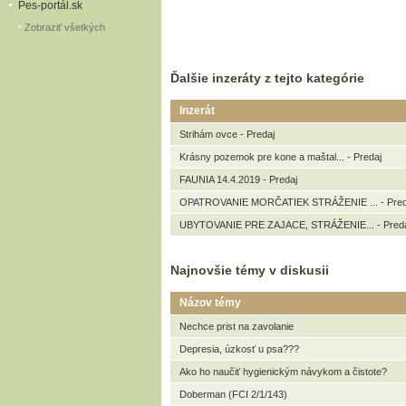
Pes-portál.sk
Zobraziť všetkých
Ďalšie inzeráty z tejto kategórie
Inzerát
Strihám ovce - Predaj
Krásny pozemok pre kone a maštal... - Predaj
FAUNIA 14.4.2019 - Predaj
OPATROVANIE MORČATIEK STRÁŽENIE ... - Pred
UBYTOVANIE PRE ZAJACE, STRÁŽENIE... - Pred
Najnovšie témy v diskusii
Názov témy
Nechce prist na zavolanie
Depresia, úzkosť u psa???
Ako ho naučiť hygienickým návykom a čistote?
Doberman (FCI 2/1/143)