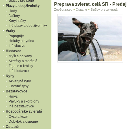
Služby pre kone
Preprava zvierat, celá SR - Predaj
Plazy a obojživelníky
ZooBurza.eu
»
Ostatné
»
Služby pre zvieratá
Hady
Jaštery
Korytnačky
Iné plazy a obojživelníky
Vtáky
Papagáje
Holuby a hydina
Iné vtáctvo
Hlodavce
Myši a potkany
Škrečky a morčatá
Zajace a králiky
Iné hlodavce
Ryby
Akvarijné ryby
Chovné ryby
Bezstavovce
Hmyz
Pavúky a škorpióny
Iné bezstavovce
Hospodárske zvieratá
Ovce a kozy
Dobytok a ošípané
Ostatné