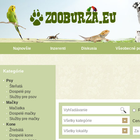
Najnovšie
Inzerenti
Diskusia
Všeobecné p
Kategórie
Psy
Šteňatá
Dospelé psy
Služby pre psov
Mačky
Mačiatka
P
Dospelé mačky
Služby pre mačky
Všetky kategórie
Cen
Kone
Žriebätá
Všetky lokality
Za
Dospelé kone