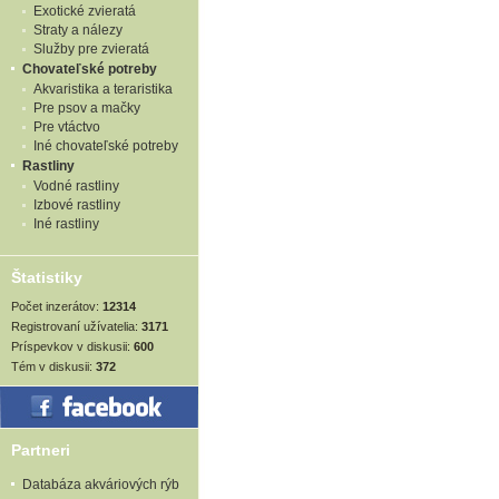
Exotické zvieratá
Straty a nálezy
Služby pre zvieratá
Chovateľské potreby
Akvaristika a teraristika
Pre psov a mačky
Pre vtáctvo
Iné chovateľské potreby
Rastliny
Vodné rastliny
Izbové rastliny
Iné rastliny
Štatistiky
Počet inzerátov:
12314
Registrovaní užívatelia:
3171
Príspevkov v diskusii:
600
Tém v diskusii:
372
Partneri
Databáza akváriových rýb