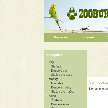
Najnovšie
Inzerenti
Kategórie
Psy
Šteňatá
Dospelé psy
Služby pre psov
Mačky
Vami požad
Mačiatka
Dospelé mačky
Kontaktujte p
Služby pre mačky
Kone
Žriebätá
Dospelé kone