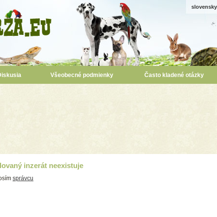
slovensky
Diskusia
Všeobecné podmienky
Často kladené otázky
ovaný inzerát neexistuje
rosím
správcu