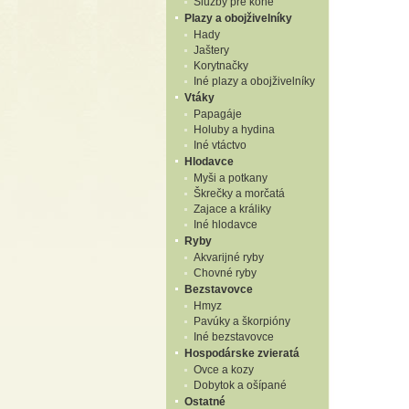
Služby pre kone
Plazy a obojživelníky
Hady
Jaštery
Korytnačky
Iné plazy a obojživelníky
Vtáky
Papagáje
Holuby a hydina
Iné vtáctvo
Hlodavce
Myši a potkany
Škrečky a morčatá
Zajace a králiky
Iné hlodavce
Ryby
Akvarijné ryby
Chovné ryby
Bezstavovce
Hmyz
Pavúky a škorpióny
Iné bezstavovce
Hospodárske zvieratá
Ovce a kozy
Dobytok a ošípané
Ostatné