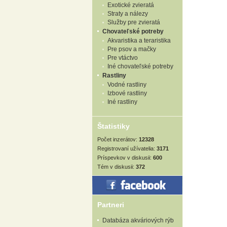
Exotické zvieratá
Straty a nálezy
Služby pre zvieratá
Chovateľské potreby
Akvaristika a teraristika
Pre psov a mačky
Pre vtáctvo
Iné chovateľské potreby
Rastliny
Vodné rastliny
Izbové rastliny
Iné rastliny
Štatistiky
Počet inzerátov:
12328
Registrovaní užívatelia:
3171
Príspevkov v diskusii:
600
Tém v diskusii:
372
Partneri
Databáza akváriových rýb