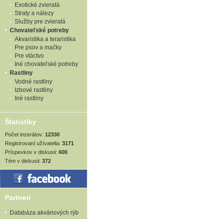
Exotické zvieratá
Straty a nálezy
Služby pre zvieratá
Chovateľské potreby
Akvaristika a teraristika
Pre psov a mačky
Pre vtáctvo
Iné chovateľské potreby
Rastliny
Vodné rastliny
Izbové rastliny
Iné rastliny
Štatistiky
Počet inzerátov:
12330
Registrovaní užívatelia:
3171
Príspevkov v diskusii:
600
Tém v diskusii:
372
Partneri
Databáza akváriových rýb