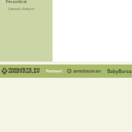
Pes-portál.sk
Zobraziť všetkých
Partneri: