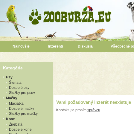
Najnovšie
Inzerenti
Diskusia
Všeobecné p
Kategórie
Psy
Šteňatá
Dospelé psy
Služby pre psov
Mačky
Vami požadovaný inzerát neexistuje
Mačiatka
Dospelé mačky
Kontaktujte prosím
správcu
Služby pre mačky
Kone
Žriebätá
Dospelé kone