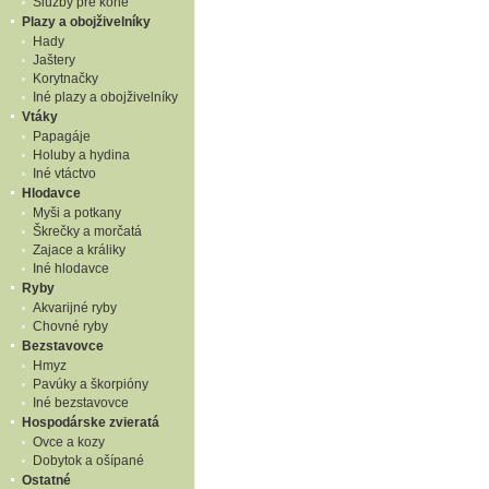
Služby pre kone
Plazy a obojživelníky
Hady
Jaštery
Korytnačky
Iné plazy a obojživelníky
Vtáky
Papagáje
Holuby a hydina
Iné vtáctvo
Hlodavce
Myši a potkany
Škrečky a morčatá
Zajace a králiky
Iné hlodavce
Ryby
Akvarijné ryby
Chovné ryby
Bezstavovce
Hmyz
Pavúky a škorpióny
Iné bezstavovce
Hospodárske zvieratá
Ovce a kozy
Dobytok a ošípané
Ostatné